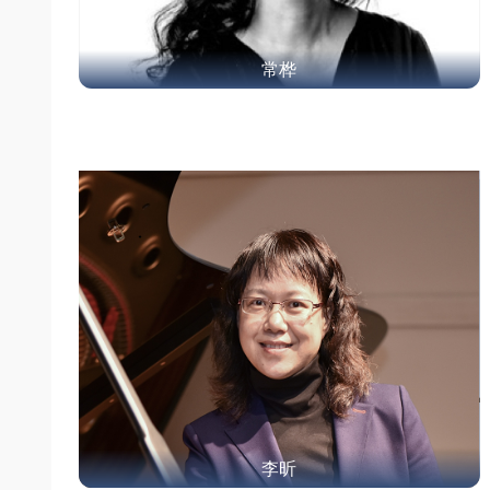
常桦
李昕