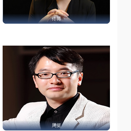
佟博
周挺