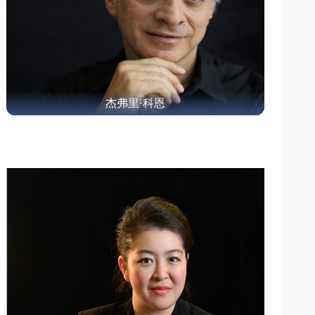
杰弗里·科恩