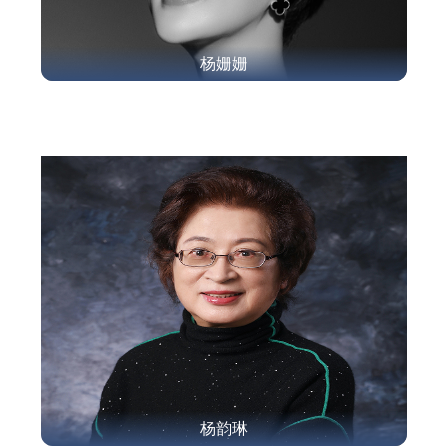
杨姗姗
杨韵琳